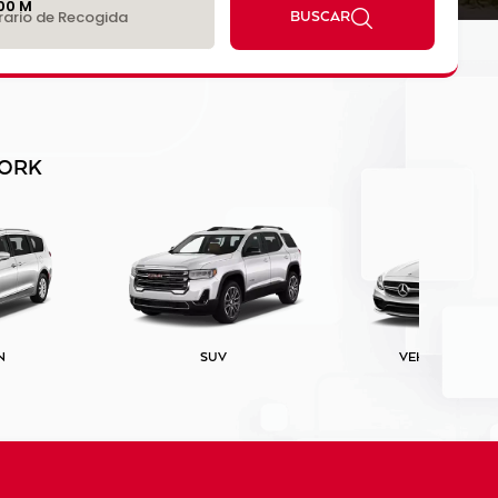
:00 M
rario de Recogida
BUSCAR
YORK
N
SUV
VEHÍCULOS DE