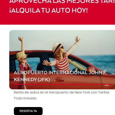
APROVECHA LAS MEJORES TARIF
¡ALQUILA TU AUTO HOY!
AEROPUERTO INTERNACIONAL JOHN F.
KENNEDY (JFK)
Renta de autos en el Aeropuerto de New York con Tarifas
Todo Incluido.
RESERVA YA