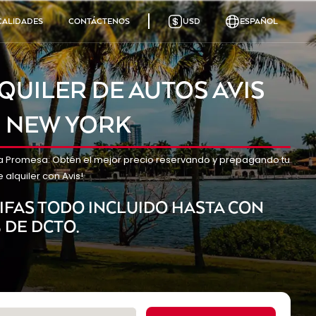
CALIDADES
CONTÁCTENOS
USD
ESPAÑOL
QUILER DE AUTOS AVIS
 NEW YORK
a Promesa: Obtén el mejor precio reservando y prepagando tu
 alquiler con Avis!
IFAS TODO INCLUIDO HASTA CON
 DE DCTO.