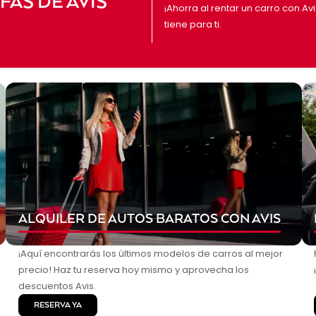
AS DE AVIS
¡Ahorra al rentar un carro con Av
tiene para ti.
ALQUILER DE AUTOS BARATOS CON AVIS
¡Aquí encontrarás los últimos modelos de carros al mejor
precio! Haz tu reserva hoy mismo y aprovecha los
descuentos Avis.
RESERVA YA