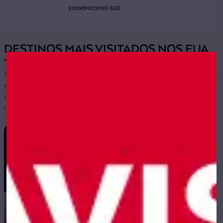
ECONÔMICO/MID-SIZE
DESTINOS MAIS VISITADOS NOS EUA
Alugue um carro com a AVIS e aproveite a liberdade de
explorar Miami, Orlando, Los Angeles e CBX, dirija por onde
desejar em seu próprio tempo. Reserve agora e viaje sem
restrições de horários.
LUGARES POPULARES
LOCAÇÃO DE VEÍCULOS EM CROSS BORDER
XPRESS