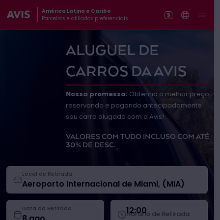
América Latina e Caribe
Parceiros e afiliados preferenciais
ALUGUEL DE
CARROS DA AVIS
Nossa promessa:
Obtenha o melhor preço
reservando e pagando antecipadamente
seu carro alugado com a Avis!
VALORES COM TUDO INCLUSO COM ATÉ
30% DE DESC.
Local de Retirada
12:00
Data da Retirada
Horário de Retirada