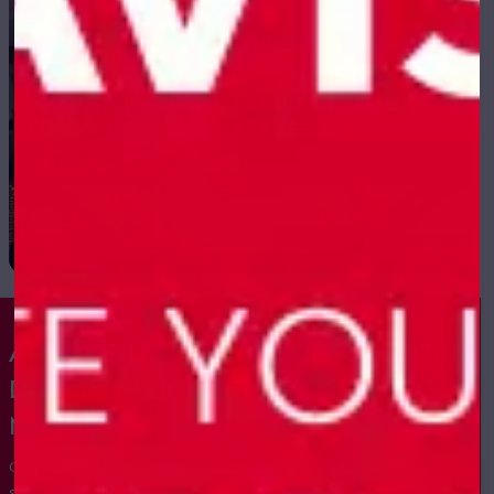
LOCAÇÃO DE
ALUGUEL DE CARROS
VEÍCULOS EM LOS
EM MIAMI
ANGELES
ALUGUEL DE CARROS EM ORLANDO
APROVEITE AS MELHORES OFERTAS
DA AVIS! ALUGUE SEU VEÍCULO HOJE
MESMO!
Com a AVIS LAC, você aproveitará descontos de até 30% em
sua próxima locação. Reserve hoje mesmo e aproveite