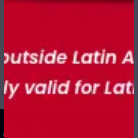
um serviço de elevada qualidade, com foco no
atendimento personalizado, desde o momento em que
você nos contacta até à devolução do carro.
Não perca mais tempo! Explore nosso site para descobrir
nossas últimas promoções e benefícios. Estamos
convencidos de que você encontrará o veículo perfeito. Dê
um clique agora mesmo para começar e desfrute da
liberdade de viajar com a Avis!
PRINCIPAIS DESTINOS PARA LOCAÇÃO DE CARROS
ALUGUEL DE CARROS POR PAÍS