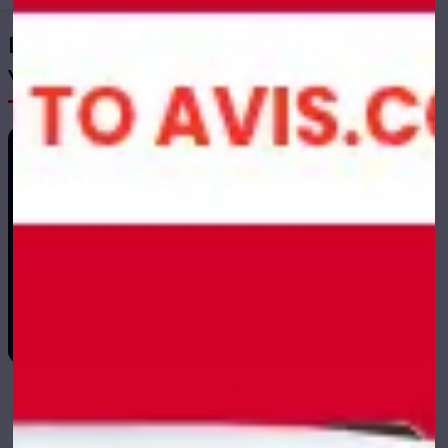
LOCADORAS DE CARROS PERTO DE
VOCÊ
BUSQUE SEU CARRO AVIS
POR LOCALIZAÇÃO
Insira as informações para pesquisar veículos por
localização de acordo com suas necessidades.