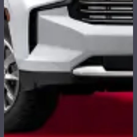
nosso site, oferecemos uma experiência agradável,
descomplicada, rápida e amigável, com uma vasta opção
de veículos que se adaptaram em suas rotas.
Seja conhecendo novas cidades, em viagens de férias, em
negócios ou simplesmente procurando sair da rotina, a
Avis oferece a liberdade para se deslocar em seu próprio
tempo. Temos opções de aluguel flexíveis, sendo apenas
um único dia, uma semana e até períodos mais longos,
para que possa aproveitar mais.
A Avis entende que cada viajante é especial! Por isso
disponibilizamos uma grande variedade de carros: a partir
de compactos, econômicos, até carros de luxo e
esportivos. Seja qual for o seu estilo, lhe ajudamos a se
locomover com o carro certo!
Temos orgulho em oferecer os mais recentes e modernos
automóveis, todos em excelentes condições e equipados
para o seu conforto e segurança. Além disso, garantimos