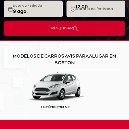
12:00
Data da Retirada
Horário de Retirada
PESQUISAR
MODELOS DE CARROS AVIS PARA ALUGAR EM
BOSTON
ECONÔMICO/MID-SIZE