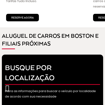
Tarifas Tudo Incluso.
carros 
reserva
RESERVE AGORA
RES
ALUGUEL DE CARROS EM BOSTON E
FILIAIS PRÓXIMAS
BUSQUE POR
LOCALIZAÇÃO
Insira as informações para buscar o veículo por localidade
de acordo com sua necessidade