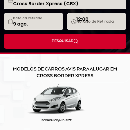
12:00
Data da Retirada
Horário de Retirada
PESQUISAR
MODELOS DE CARROS AVIS PARA ALUGAR EM
CROSS BORDER XPRESS
ECONÔMICO/MID-SIZE