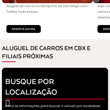
Aluguel de carros no Aeroporto de San Diego com
Aqui vo
Tarifas Tudo Incluso.
carros 
reserva
RESERVE AGORA
RES
ALUGUEL DE CARROS EM CBX E
FILIAIS PRÓXIMAS
BUSQUE POR
LOCALIZAÇÃO
Insira as informações para buscar o veículo por localidade