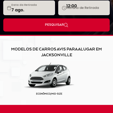
12:00
Data da Retirada
Horário de Retirada
PESQUISAR
MODELOS DE CARROS AVIS PARA ALUGAR EM
JACKSONVILLE
ECONÔMICO/MID-SIZE