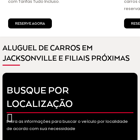
com Tarifas Tudo Incluso.
carros 
reserva
RESERVE AGORA
RES
ALUGUEL DE CARROS EM
JACKSONVILLE E FILIAIS PRÓXIMAS
BUSQUE POR
LOCALIZAÇÃO
Insira as informações para buscar o veículo por localidade
de acordo com sua necessidade