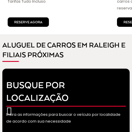
Tarifas Tudo Incluso.
carros 
reserva
RESERVE AGORA
RES
ALUGUEL DE CARROS EM RALEIGH E
FILIAIS PRÓXIMAS
BUSQUE POR
LOCALIZAÇÃO
Insira as informações para buscar o veículo por localidade
de acordo com sua necessidade