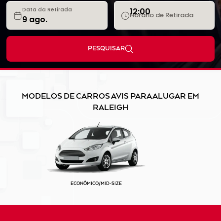
12:00
Data da Retirada
Horário de Retirada
PESQUISAR
MODELOS DE CARROS AVIS PARA ALUGAR EM
RALEIGH
ECONÔMICO/MID-SIZE